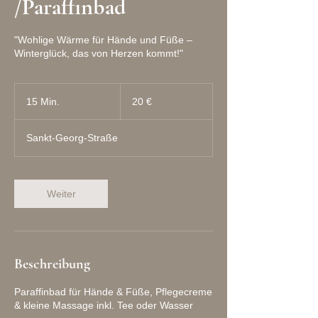
/Paraffinbad
"Wohlige Wärme für Hände und Füße –
Winterglück, das von Herzen kommt!"
20
Euro
15 Min.
1
20 €
5
M
Sankt-Georg-Straße
i
n
.
Weiter
Beschreibung
Paraffinbad für Hände & Füße, Pflegecreme
& kleine Massage inkl. Tee oder Wasser