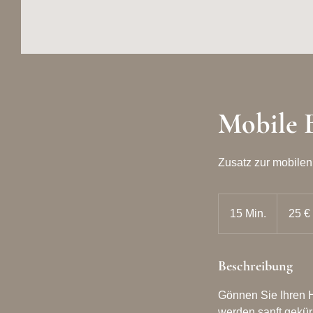
Mobile 
Zusatz zur mobile
25
Euro
15 Min.
1
25 €
5
M
Beschreibung
i
n
Gönnen Sie Ihren 
.
werden sanft gekür