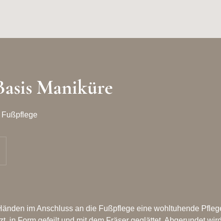
Basis Maniküre
n Fußpflege
Händen im Anschluss an die Fußpflege eine wohltuhende Pflege
zt, in Form gefeilt und mit dem Fräser geglättet. Abgerundet wi