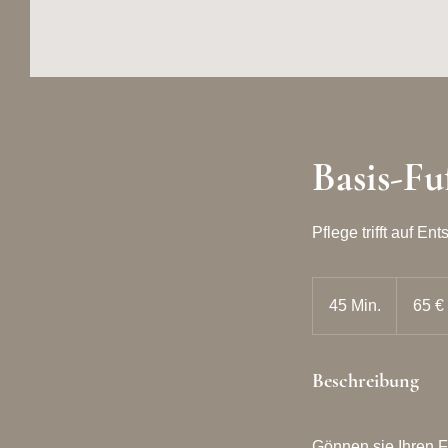
Basis-F
Pflege trifft auf 
65
Euro
45 Min.
4
65 €
5
M
Beschreibung
i
n
.
Gönnen sie Ihren F