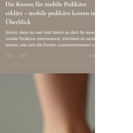
Gut zu Dir
11. März
4 Min. Lesezeit
Die Kosten für mobile Pediküre
erklärt – mobile pediküre kosten im
Überblick
Schön, dass du hier bist! Wenn du dich für eine
mobile Pediküre interessierst, möchtest du sicher
wissen, wie sich die Kosten zusammensetzen und
was du erwarten kannst. Ich nehme dich heute mit
auf eine kleine Reise durch die Welt der mobile
pediküre kosten . Dabei erkläre ich dir ganz
persönlich und verständlich, warum eine mobile
Fußpflege so viel mehr ist als nur eine
Behandlung für deine Füße. S i e ist ein Moment
der Entspannung, der Achtsamkeit und des