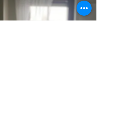
Aufmerksamkeit schenken. Dabei sind sie wahre
Wunderwerke, die viel Pflege und Zuwendung
verdienen. Genau hier kommt die Fachfußpflege
ins Spiel. In diesem Beitrag möchte ich Dir ganz
persönlich erzählen, warum die Fachfußpflege so
wichtig ist, wie sie Dir helfen kann und was Du
dabei für Dich entdecken kannst. Fachfußpflege
Erklärung: Was steckt dahinter? Vielleicht hast Du
Dich s