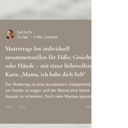
Gut zu Dir
13. Apr.
4 Min. Lesezeit
Muttertags Set individuell
zusammenstellen für Füße, Gesicht
oder Hände – mit einer liebevollen
Karte „Mama, ich habe dich lieb“
Der Muttertag ist eine wunderbare Gelegenheit,
um Danke zu sagen und der Mama eine kleine
Auszeit zu schenken. Doch viele Mamas sparen
oft an sich selbst, weil sie sich lieber um andere
kümmern. Deshalb ist es besonders schön, ihr
nicht nur ein Geschenk zu machen, sondern ihr