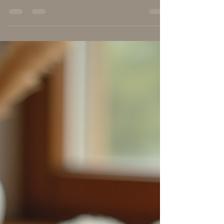
entdecken
Wenn du dich nach einer Auszeit sehnst, die
Körper und Seele gleichermaßen berührt, dann ist
eine Aromaölmassage genau das Richtige für
dich. In meinem Studio "Gut zu Dir" lade ich dich
herzlich ein, diese besondere Form der
Entspannung kennenzulernen. Hier geht es nicht
nur um die Pflege deiner Füße, sondern um ein
ganzheitliches Wohlfühlerlebnis, das dich tief zur
Ruhe kommen lässt. Warum eine
Aromaölmassage so wohltuend ist Eine
Aromaölmassage verbindet die sanfte Berührun