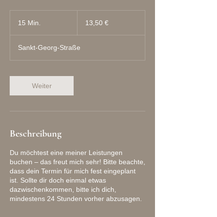
13,50
Euro
15 Min.
1
13,50 €
5
M
Sankt-Georg-Straße
i
n
.
Weiter
Beschreibung
Du möchtest eine meiner Leistungen
buchen – das freut mich sehr! Bitte beachte,
dass dein Termin für mich fest eingeplant
ist. Sollte dir doch einmal etwas
dazwischenkommen, bitte ich dich,
mindestens 24 Stunden vorher abzusagen.